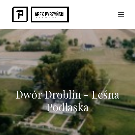
Dwór Droblin - Leśna
Podlaska