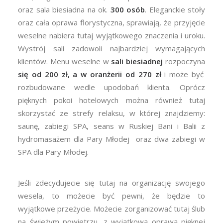
oraz sala biesiadna na ok.
300 osób
. Eleganckie stoły
oraz cała oprawa florystyczna, sprawiają, że przyjęcie
weselne nabiera tutaj wyjątkowego znaczenia i uroku.
Wystrój sali zadowoli najbardziej wymagających
klientów. Menu weselne w
sali biesiadnej
rozpoczyna
się od 200 zł, a w oranżerii od 270 zł
i może być
rozbudowane wedle upodobań klienta. Oprócz
pięknych pokoi hotelowych można również tutaj
skorzystać ze strefy relaksu, w której znajdziemy:
saunę, zabiegi SPA, seans w Ruskiej Bani i Balii z
hydromasażem dla Pary Młodej oraz dwa zabiegi w
SPA dla Pary Młodej.
Jeśli zdecydujecie się tutaj na organizację swojego
wesela, to możecie być pewni, że będzie to
wyjątkowe przeżycie. Możecie zorganizować tutaj ślub
na świeżym powietrzu, z wyjątkową oprawą pięknej