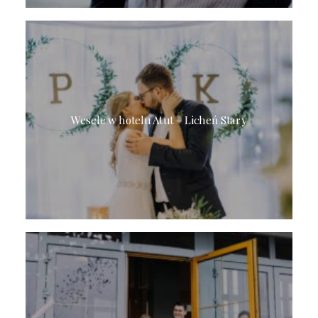
Wesele w hotelu Atut – Licheń Stary