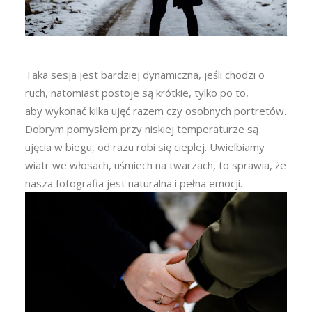
Taka sesja jest bardziej dynamiczna, jeśli chodzi o
ruch, natomiast postoje są krótkie, tylko po to,
aby wykonać kilka ujęć razem czy osobnych portretów.
Dobrym pomysłem przy niskiej temperaturze są
ujęcia w biegu, od razu robi się cieplej. Uwielbiamy
wiatr we włosach, uśmiech na twarzach, to sprawia, że
nasza fotografia jest naturalna i pełna emocji.