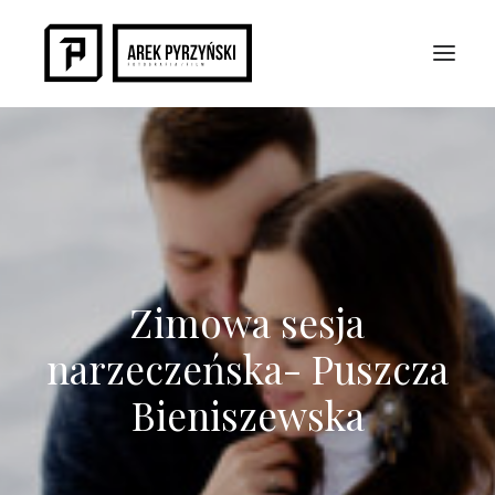
Zimowa sesja
narzeczeńska- Puszcza
Bieniszewska